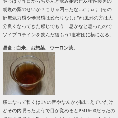
やっぱり昨日からちゃんと飲み始めた双極性障害の
朝晩の薬のせいか？こりゃ困ったな…(´；ω；`)その
癖無気力感や倦怠感は変わりなし(;’∀’)風邪の方は大
分良くなってきた感じでもう一息かなと思ったので
ソイプロテインを飲んだ後もう1度布団に横になる。
昼食 : 白米、お惣菜、ウーロン茶。
横になって暫くはTVの音やなんかが聞こえていたけ
どその内眠ったようで目が覚めるとPM16:00だったの