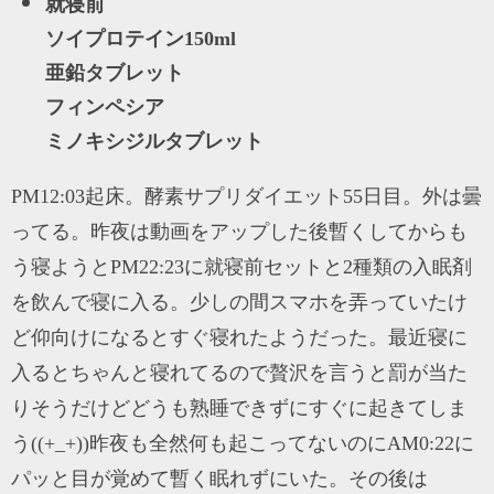
就寝前
ソイプロテイン150ml
亜鉛タブレット
フィンペシア
ミノキシジルタブレット
PM12:03起床。酵素サプリダイエット55日目。外は曇
ってる。昨夜は動画をアップした後暫くしてからも
う寝ようとPM22:23に就寝前セットと2種類の入眠剤
を飲んで寝に入る。少しの間スマホを弄っていたけ
ど仰向けになるとすぐ寝れたようだった。最近寝に
入るとちゃんと寝れてるので贅沢を言うと罰が当た
りそうだけどどうも熟睡できずにすぐに起きてしま
う((+_+))昨夜も全然何も起こってないのにAM0:22に
パッと目が覚めて暫く眠れずにいた。その後は