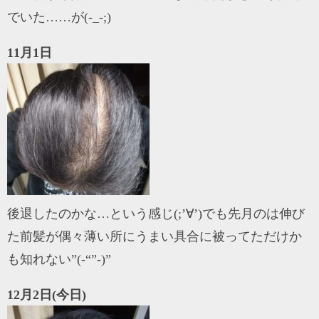
でいた……が(-_-;)
11月1日
後退したのかな…という感じ(;’∀’)でも先月のは伸び
た前髪が偶々薄い所にうまい具合に被ってただけか
も知れない”(-“”-)”
12月2日(今日)