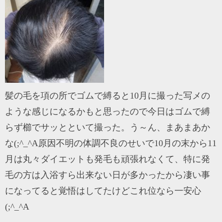
髪の毛を項の所でゴムで縛ると10月に撮った写メの
ような感じになるかもと思ったので今日はゴムで縛
らず櫛でサッとといて撮った。う～ん、まあまあか
な(;^_^A原因不明の体調不良のせいで10月の末から11
月は丸々ダイエットも発毛も頑張れなくて、特に発
毛の方は入浴すら出来ない日が多かったから凄い事
になってると覚悟はしてたけどこれ位なら一安心
(;^_^A