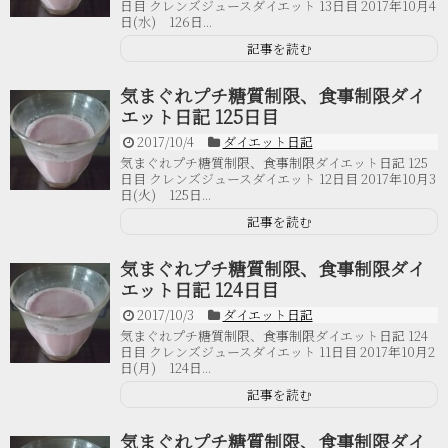
日目 クレンズジュースダイエット 13日目 2017年10月4
日(水) 126日...
記事を読む
気まぐれプチ糖質制限、食事制限ダイ
エット日記 125日目
2017/10/4
ダイエット日記
気まぐれプチ糖質制限、食事制限ダイエット日記 125
日目 クレンズジュースダイエット 12日目 2017年10月3
日(火) 125日...
記事を読む
気まぐれプチ糖質制限、食事制限ダイ
エット日記 124日目
2017/10/3
ダイエット日記
気まぐれプチ糖質制限、食事制限ダイエット日記 124
日目 クレンズジュースダイエット 11日目 2017年10月2
日(月) 124日...
記事を読む
気まぐれプチ糖質制限、食事制限ダイ