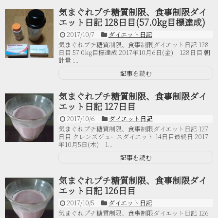
気まぐれプチ糖質制限、食事制限ダイ
エット日記 128日目(57.0kg目標達成)
2017/10/7
ダイエット日記
気まぐれプチ糖質制限、食事制限ダイエット日記 128
日目 57.0kg目標達成 2017年10月6日(金) 128日目 朝
計量 :...
記事を読む
気まぐれプチ糖質制限、食事制限ダイ
エット日記 127日目
2017/10/6
ダイエット日記
気まぐれプチ糖質制限、食事制限ダイエット日記 127
日目 クレンズジュースダイエット 14日目最終日 2017
年10月5日(木) 1...
記事を読む
気まぐれプチ糖質制限、食事制限ダイ
エット日記 126日目
2017/10/5
ダイエット日記
気まぐれプチ糖質制限、食事制限ダイエット日記 126