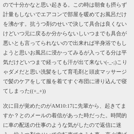
ので十分かなと思い起きる。この時は朝食も摂らず
計量もしないでエアコンで部屋を暖めてお風呂だけ
を沸かす。抗うつ剤のせいで決して具合は良くない
けどいつ元に戻るか分からないしいつまでも具合が
悪いとも言ってられないので出来れば半身浴でもし
ようと思いお風呂に浸かってみるが入ってる分は平
気だけどいつまで経っても汗が出て来ない(-_-;)こり
ゃダメだと思い洗髪をして育毛剤と頭皮マッサージ
で髪のケアをして服を着てすぐ布団に潜り込んで寝
てしまった((+_+))
次に目が覚めたのがAM10:17に先輩から、起きてま
すか？とのメールの着信があった時だった。時間的
に車の配送の仕事のような気がしたので返信に迷