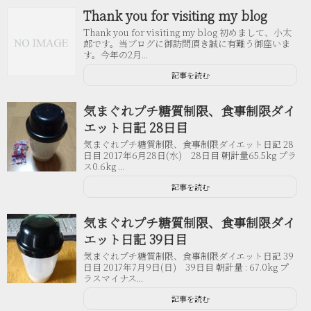
Thank you for visiting my blog
Thank you for visiting my blog 初めまして、小太
郎です。当ブログに御訪問頂き誠に有難う御座いま
す。今年の2月...
記事を読む
気まぐれプチ糖質制限、食事制限ダイ
エット日記 28日目
気まぐれプチ糖質制限、食事制限ダイエット日記 28
日目 2017年6月28日(水) 28日目 朝計量65.5kg プラ
ス0.6kg ...
記事を読む
気まぐれプチ糖質制限、食事制限ダイ
エット日記 39日目
気まぐれプチ糖質制限、食事制限ダイエット日記 39
日目 2017年7月9日(日) 39日目 朝計量 : 67.0kg プ
ラスマイナス...
記事を読む