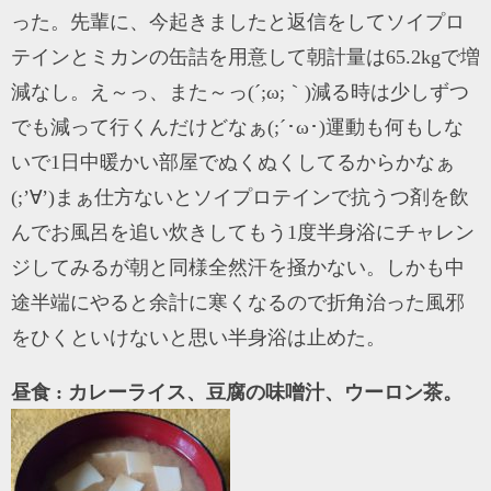
った。先輩に、今起きましたと返信をしてソイプロ
テインとミカンの缶詰を用意して朝計量は65.2kgで増
減なし。え～っ、また～っ(´;ω;｀)減る時は少しずつ
でも減って行くんだけどなぁ(;´･ω･)運動も何もしな
いで1日中暖かい部屋でぬくぬくしてるからかなぁ
(;’∀’)まぁ仕方ないとソイプロテインで抗うつ剤を飲
んでお風呂を追い炊きしてもう1度半身浴にチャレン
ジしてみるが朝と同様全然汗を掻かない。しかも中
途半端にやると余計に寒くなるので折角治った風邪
をひくといけないと思い半身浴は止めた。
昼食 : カレーライス、豆腐の味噌汁、ウーロン茶。