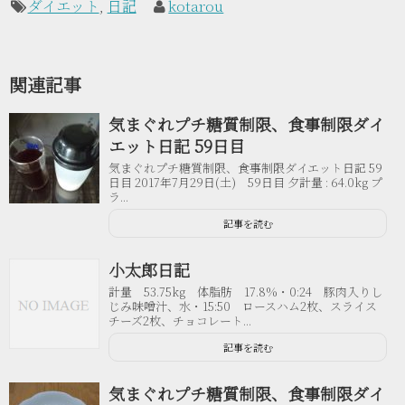
ダイエット
,
日記
kotarou
関連記事
気まぐれプチ糖質制限、食事制限ダイ
エット日記 59日目
気まぐれプチ糖質制限、食事制限ダイエット日記 59
日目 2017年7月29日(土) 59日目 夕計量 : 64.0kg プ
ラ...
記事を読む
小太郎日記
計量 53.75kg 体脂肪 17.8%・0:24 豚肉入りし
じみ味噌汁、水・15:50 ロースハム2枚、スライス
チーズ2枚、チョコレート...
記事を読む
気まぐれプチ糖質制限、食事制限ダイ