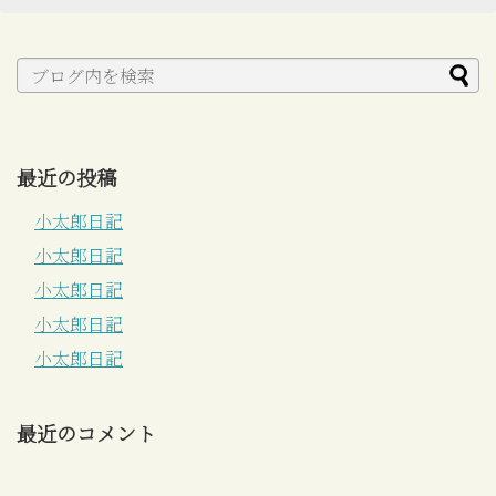
最近の投稿
小太郎日記
小太郎日記
小太郎日記
小太郎日記
小太郎日記
最近のコメント