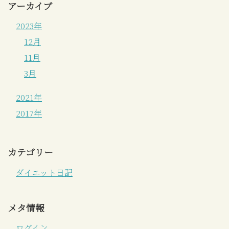
アーカイブ
2023年
12月
11月
3月
2021年
2017年
カテゴリー
ダイエット日記
メタ情報
ログイン