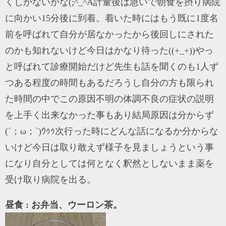
くしかないかな(;^_^A計量後は急いで朝食を摂り病院
に向かい15分後に到着。着いた時にはもう既に1度名
前を呼ばれて自分が居なかったから後回しにされた
のかも知れないけど今日はかなり待った((+_+))やっ
と呼ばれて診療開始だけど先生も話を聞くのも1人ず
つある程度の時間もあるだろうし自分の方も限られ
た時間の中でこの原因不明の体調不良の症状の説明
を上手く出来なかった事もあり結局原因は分からず
(´；ω；`)ｳｩｩ次行った時にどんな話になるか分からな
いけど今日は取り敢えず様子を見ましょうという事
になり自分としては何となく釈然としないまま薬を
受け取り病院を出る。
昼食 : お弁当、ウーロン茶。