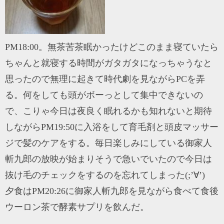
PM18:00。無茶苦茶眠かったけどこのまま寝ていたら
ちゃんと就寝する時間がガタガタになっちゃうなと
思ったので無理に起きて時代劇を見ながらPCを弄
る。何をしても頭がボーっとして集中できないの
で、こりゃ今日は夜良く眠れるかも知れないと期待
しながらPM19:50に入浴をして育毛剤と頭皮マッサー
ジで髪のケアをする。毎日楽しみにしている御家人
斬九郎の放映が始まりそうで急いでいたので今日は
抜け毛のチェックをするのを忘れてしまった(;’∀’)
夕食はPM20:26に御家人斬九郎を見ながら食べて食後
ウーロン茶で酵素サプリを飲んだ。