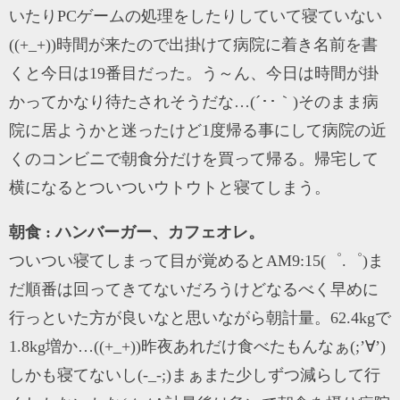
いたりPCゲームの処理をしたりしていて寝ていない
((+_+))時間が来たので出掛けて病院に着き名前を書
くと今日は19番目だった。う～ん、今日は時間が掛
かってかなり待たされそうだな…(´･･｀)そのまま病
院に居ようかと迷ったけど1度帰る事にして病院の近
くのコンビニで朝食分だけを買って帰る。帰宅して
横になるとついついウトウトと寝てしまう。
朝食 : ハンバーガー、カフェオレ。
ついつい寝てしまって目が覚めるとAM9:15(゜.゜)ま
だ順番は回ってきてないだろうけどなるべく早めに
行っといた方が良いなと思いながら朝計量。62.4kgで
1.8kg増か…((+_+))昨夜あれだけ食べたもんなぁ(;’∀’)
しかも寝てないし(-_-;)まぁまた少しずつ減らして行