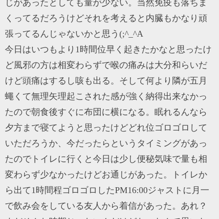
じがあったとしても量が少ない。当然免疫も落ちま
くってるだろうけどそれを考えると内臓もかなり頑
張ってるんじゃないかと思う(;^_^A
今日はいつもより1時間位早く起きたかなと思ったけ
ど風邪の方は相変わらずで喉の痛みは大分和らいだ
けど頭痛はするし咳も出る。そして何より隣が五月
蠅くて無理矢理起こされた感が強く納得出来なかっ
たので朝食後すぐに布団に横になる。眠れるんなら
夕方まで寝てようと思ったけどどれ位ゴロゴロして
いただろうか、今だったらというタイミングがあっ
たのでトイレに行くと今日は少し便秘気味で量も相
変わらず少なかったけどお通じがあった。トイレか
ら出て1時間程ゴロゴロしたPM16:00ジャストに月一
で飲み会をしている友人から着信があった。あれ？