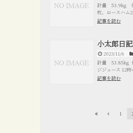
計量 53.9kg
枚、ロースハム2
記事を読む
小太郎日記
2023/11/6
計量 53.85k
ジジュース 12
記事を読む
1