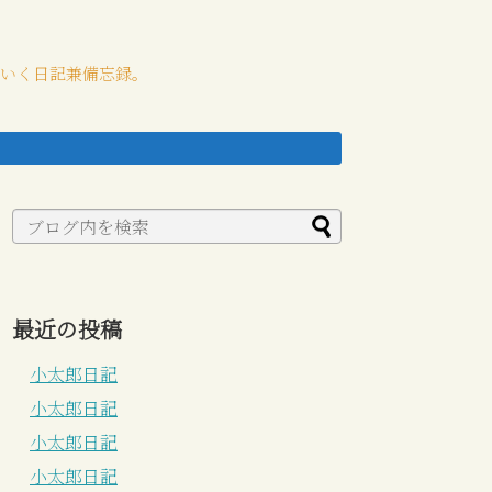
ていく日記兼備忘録。
最近の投稿
小太郎日記
小太郎日記
小太郎日記
小太郎日記