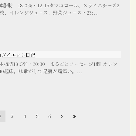
 体脂肪 18.0％・12:15タマゴロール、スライスチーズ2
枚、オレンジジュース、野菜ジュース・23:...
ダイエット日記
g 体脂肪18.5％・20:30 まるごとソーセージ1個 オレン
時40起床。眩暈がして足裏が痛痒い。...
2
3
4
5
6